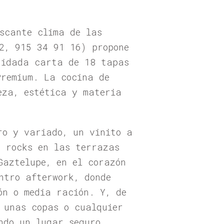
scante clima de las
2, 915 34 91 16) propone
uidada carta de 18 tapas
Premium. La cocina de
eza, estética y materia
ro y variado, un vinito a
e rocks en las terrazas
Gaztelupe, en el corazón
ntro afterwork, donde
ón o media ración. Y, de
 unas copas o cualquier
ndo un lugar seguro.