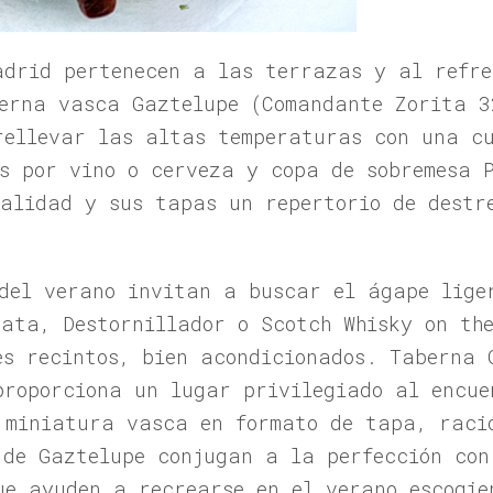
adrid pertenecen a las terrazas y al refre
erna vasca Gaztelupe (Comandante Zorita 3
rellevar las altas temperaturas con una c
s por vino o cerveza y copa de sobremesa 
calidad y sus tapas un repertorio de destr
del verano invitan a buscar el ágape lige
bata, Destornillador o Scotch Whisky on th
es recintos, bien acondicionados. Taberna 
proporciona un lugar privilegiado al encue
 miniatura vasca en formato de tapa, raci
 de Gaztelupe conjugan a la perfección con
ue ayuden a recrearse en el verano escogie