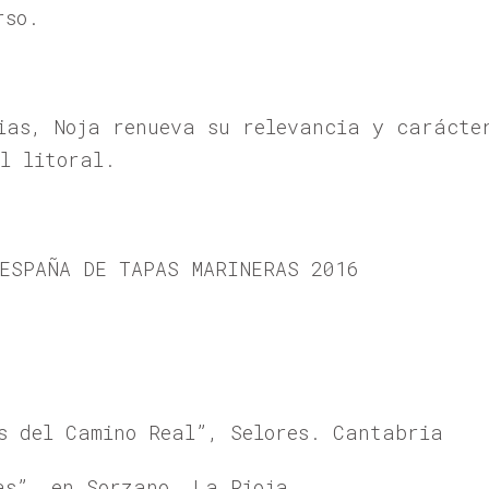
rso.
ias, Noja renueva su relevancia y carácter
l litoral.
ESPAÑA DE TAPAS MARINERAS 2016
s del Camino Real”, Selores. Cantabria
as”, en Sorzano. La Rioja