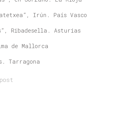
atetxea”, Irún. País Vasco
s”, Ribadesella. Asturias
lma de Mallorca
s. Tarragona
post