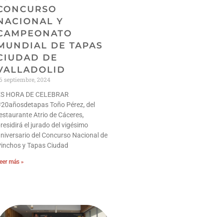
CONCURSO
NACIONAL Y
CAMPEONATO
MUNDIAL DE TAPAS
CIUDAD DE
VALLADOLID
6 septiembre, 2024
ES HORA DE CELEBRAR
#20añosdetapas Toño Pérez, del
estaurante Atrio de Cáceres,
residirá el jurado del vigésimo
niversario del Concurso Nacional de
Pinchos y Tapas Ciudad
eer más »