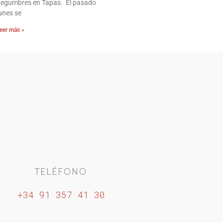
Legumbres en Tapas. El pasado
unes se
eer más »
TELÉFONO
+34 91 357 41 30