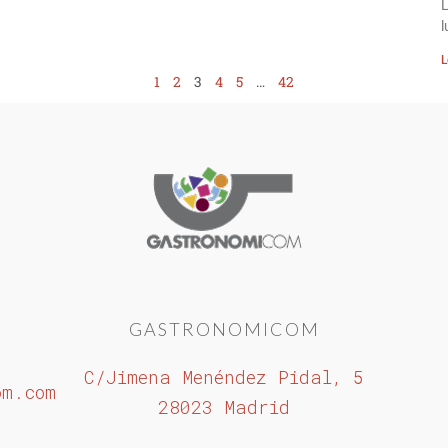
l
L
1
2
3
4
5
…
42
GASTRONOMICOM
C/Jimena Menéndez Pidal, 5
om.com
28023 Madrid