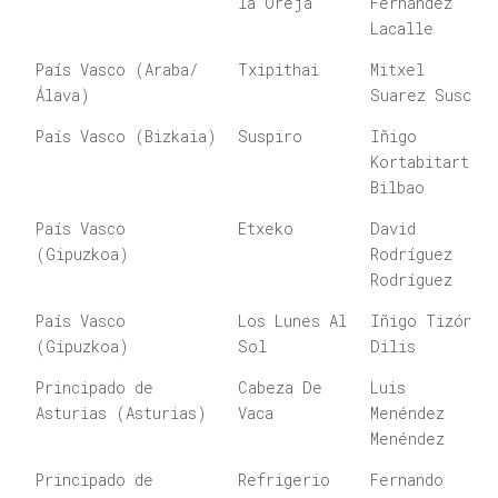
la Oreja
Fernández
Lacalle
País Vasco (Araba/
Txipithai
Mitxel
Álava)
Suarez Suso
País Vasco (Bizkaia)
Suspiro
Iñigo
Kortabitarte
Bilbao
País Vasco
Etxeko
David
(Gipuzkoa)
Rodríguez
Rodríguez
País Vasco
Los Lunes Al
Iñigo Tizón
(Gipuzkoa)
Sol
Dilis
Principado de
Cabeza De
Luis
Asturias (Asturias)
Vaca
Menéndez
Menéndez
Principado de
Refrigerio
Fernando