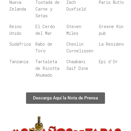
Nueva
Tostada de
Zach
Paris Butter
Zelanda
Carne y
Duxfield
Setas
Reino
El Cerdo
Steven
Greene King
Unido
del Mar
Miles
pub
Sudáfrica
Rabo de
Cheslin
La Residence
Toro
Cornelissen
Tanzania
Tartaleta
Chaabani
Epi d'Or
de Ricotta
Saif Dine
Ahumado
Descarga Aquí la Nota de Prensa