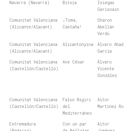
Navarra (Navarra)
Bitxia
Isiegas
Garisoain
Comunitat Valenciana
¡Toma,
Sharon
(Alicante/Alacant)
Castaña!
Abellán
Verdú
Comunitat Valenciana
Alicantonyina
Álvaro Abad
(Alicante/Alacant)
García
Comunitat Valenciana
Ave César
Álvaro
(Castellón/Castelló)
Vicente
González
Comunitat Valenciana
Falso Nigiri
Aitor
(Castellón/Castelló)
del
Martínez Ros
Mediterráneo
Extremadura
Con un par
Aitor
(Badajoz)
de Bellotas
Jiménez