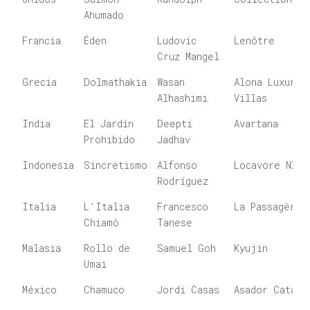
Ahumado
Francia
Éden
Ludovic
Lenôtre
Cruz Mangel
Grecia
Dolmathakia
Wasan
Alona Luxury
Alhashimi
Villas
India
El Jardín
Deepti
Avartana
Prohibido
Jadhav
Indonesia
Sincretismo
Alfonso
Locavore NXT
Rodríguez
Italia
L’Italia
Francesco
La Passagère
Chiamò
Tanese
Malasia
Rollo de
Samuel Goh
Kyujin
Umai
México
Chamuco
Jordi Casas
Asador Catalá