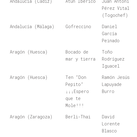
Andalucía (Cádiz)
Atún Ibérico
Juan Antonio
Provincia
Finalista
Participante
Pérez Vital
2024
(Togochef)
Andalucía (Málaga)
Gofreccino
Daniel
García
Peinado
Aragón (Huesca)
Bocado de
Toño
mar y tierra
Rodríguez
Iguacel
Aragón (Huesca)
Ten “Don
Ramón Jesús
Pepito”
Lapuyade
¡¡¡Espero
Burro
que te
Mole!!!
Aragón (Zaragoza)
Berli-Thai
David
Lorente
Blasco