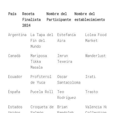
País
Receta
Nombre del
Nombre del
Finalista
Participante
establecimiento
2024
País
Receta
Nombre del
Nombre del
Argentina
La Tapa del
Estefanía
Lolea Food
Finalista
Participante
establecimien
Fin del
Aira
Market
2024
Mundo
Canadá
Mariposa
Imrun
Wanderlust
Tikka
Texeira
Masala
Ecuador
Profiterol
Oscar
Irati
de Yuca
Santacoloma
España
Pucela Roll
Teo
Trasto
Rodríguez
Estados
Croqueta de
Brian
Valencia Hote
Unidos
Salmón
Randolph
Collection