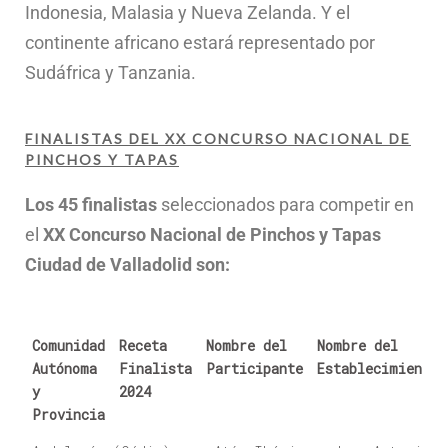
Indonesia, Malasia y Nueva Zelanda. Y el
continente africano estará representado por
Sudáfrica y Tanzania.
FINALISTAS DEL XX CONCURSO NACIONAL DE
PINCHOS Y TAPAS
Los 45 finalistas
seleccionados para competir en
el
XX Concurso Nacional de Pinchos y Tapas
Ciudad de Valladolid son:
Comunidad
Receta
Nombre del
Nombre del
Autónoma
Finalista
Participante
Establecimiento
y
2024
Provincia
Comunidad Autónoma y
Receta
Nombre del