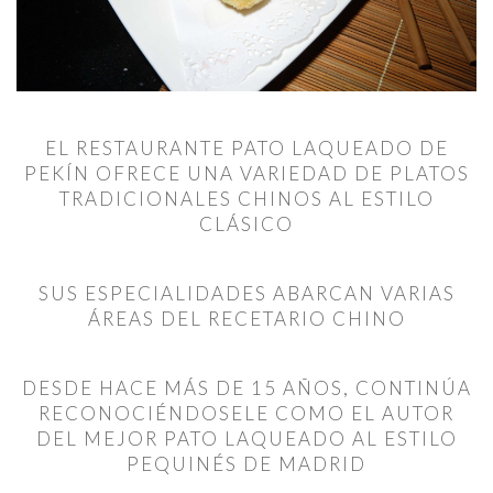
EL RESTAURANTE PATO LAQUEADO DE
PEKÍN OFRECE UNA VARIEDAD DE PLATOS
TRADICIONALES CHINOS AL ESTILO
CLÁSICO
SUS ESPECIALIDADES ABARCAN VARIAS
ÁREAS DEL RECETARIO CHINO
DESDE HACE MÁS DE 15 AÑOS, CONTINÚA
RECONOCIÉNDOSELE COMO EL AUTOR
DEL MEJOR PATO LAQUEADO AL ESTILO
PEQUINÉS DE MADRID