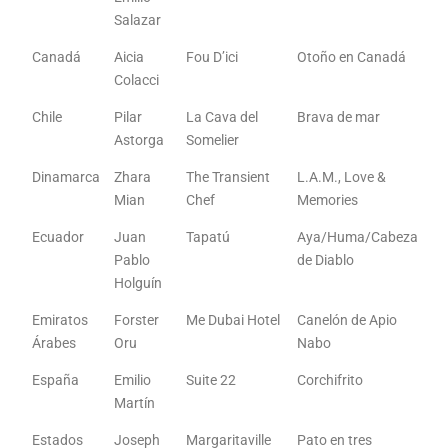
Salazar
Canadá
Aicia
Fou D’ici
Otoño en Canadá
Colacci
Chile
Pilar
La Cava del
Brava de mar
Astorga
Somelier
Dinamarca
Zhara
The Transient
L.A.M., Love &
Mian
Chef
Memories
Ecuador
Juan
Tapatú
Aya/Huma/Cabeza
Pablo
de Diablo
Holguín
Emiratos
Forster
Me Dubai Hotel
Canelón de Apio
Árabes
Oru
Nabo
España
Emilio
Suite 22
Corchifrito
Martín
Estados
Joseph
Margaritaville
Pato en tres