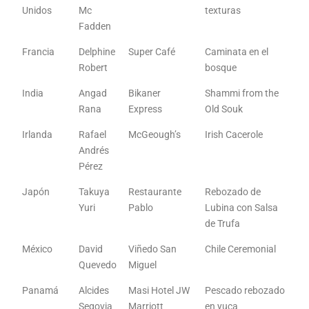
Unidos
Mc
texturas
Fadden
Francia
Delphine
Super Café
Caminata en el
Robert
bosque
India
Angad
Bikaner
Shammi from the
Rana
Express
Old Souk
Irlanda
Rafael
McGeough’s
Irish Cacerole
Andrés
Pérez
Japón
Takuya
Restaurante
Rebozado de
Yuri
Pablo
Lubina con Salsa
de Trufa
México
David
Viñedo San
Chile Ceremonial
Quevedo
Miguel
Panamá
Alcides
Masi Hotel JW
Pescado rebozado
Segovia
Marriott
en yuca