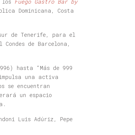
e los
Fuego Gastro Bar by
blica Dominicana, Costa
sur de Tenerife, para el
l Condes de Barcelona,
.
1996) hasta “Más de 999
impulsa una activa
os se encuentran
erará un espacio
a.
ndoni Luis Adúriz, Pepe