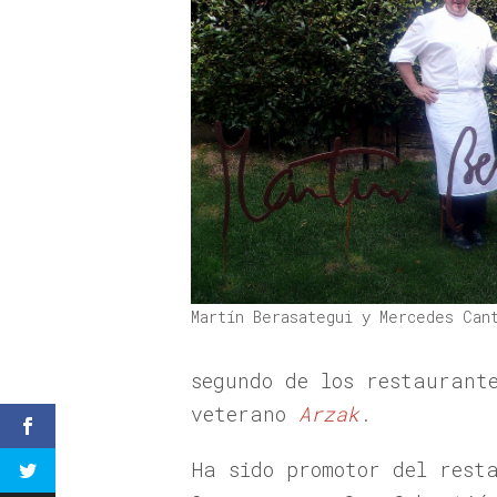
Martín Berasategui y Mercedes Can
segundo de los restaurant
veterano
Arzak
.
Ha sido promotor del rest