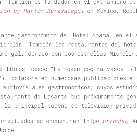
n. También es fundador en el extranjero d
ion by Martín Berasategui
en México, Repú
rante gastronómico del Hotel Abama, en el 
Michelin. También los restaurantes del hote
imo galardonado con dos estrellas Michelin
e libros, desde “La joven cocina vasca” (
2), colabora en numerosas publicaciones e 
 audiovisuales gastronómicos, cuyos estudi
estaurante de Lasarte que próximamente gen
n la principal cadena de televisión privad
acreditados se encuentran Iñigo
Urrechu
, A
Jorge.