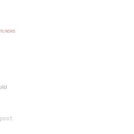
om.news
olid
post