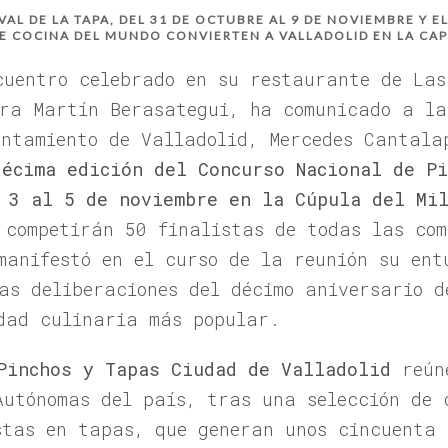
VAL DE LA TAPA, DEL 31 DE OCTUBRE AL 9 DE NOVIEMBRE Y E
E COCINA DEL MUNDO CONVIERTEN A VALLADOLID EN LA CAPI
cuentro celebrado en su restaurante de Las
rra Martín Berasategui, ha comunicado a la
untamiento de Valladolid, Mercedes Cantala
décima edición del Concurso Nacional de P
 3 al 5 de noviembre en la Cúpula del Mi
 competirán 50 finalistas de todas las com
manifestó en el curso de la reunión su ent
las deliberaciones del décimo aniversario d
dad culinaria más popular.
Pinchos y Tapas Ciudad de Valladolid
reúne
Autónomas del país, tras una selección de 
stas en tapas, que generan unos cincuenta 