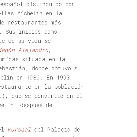
 español distinguido con
ellas Michelin en la
de restaurantes más
. Sus inicios como
te de su vida se
degón Alejandro
,
omidas situada en la
ebastián, donde obtuvo su
helin en 1986. En 1993
estaurante en la población
a), que se convirtió en el
elin, después del
del
Kursaal
del Palacio de