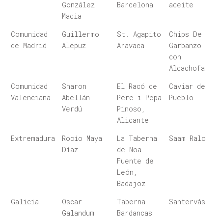
González
Barcelona
aceite
Macia
Comunidad
Guillermo
St. Agapito
Chips De
de Madrid
Alepuz
Aravaca
Garbanzo
con
Alcachofa
Comunidad
Sharon
El Racó de
Caviar de
Valenciana
Abellán
Pere i Pepa
Pueblo
Verdú
Pinoso,
Alicante
Extremadura
Rocío Maya
La Taberna
Saam Ralo
Díaz
de Noa
Fuente de
León,
Badajoz
Galicia
Oscar
Taberna
Santervás
Galandum
Bardancas