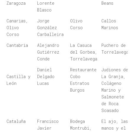
Zaragoza
Lorente
Beans
Blasco
Canarias,
Jorge
Olivo
Callos
Olivo
González
Corso
Marinos
Corso
Carballeira
Cantabria
Alejandro
La Casuca
Puchero de
Gutiérrez
del Gorbea,
Torrelavega
Conde
Torrelavega
Daniel
Restaurante
Judiones de
Castilla y
Delgado
Cobo
La Granja,
León
Lucas
Estratos
Colágeno
Burgos
Marino y
Salmonete
de Roca
Soasado
Cataluña
Francisco
Bodega
El ajo, las
Javier
Montrubi,
manos y el