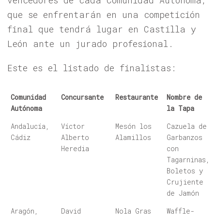
que se enfrentarán en una competición
final que tendrá lugar en Castilla y
León ante un jurado profesional.
Este es el listado de finalistas:
Comunidad
Concursante
Restaurante
Nombre de
Autónoma
la Tapa
Comunidad
Concursante
Restaurante
Nombre de
Andalucía,
Víctor
Mesón los
Cazuela de
Autónoma
la Tapa
Cádiz
Alberto
Alamillos
Garbanzos
Heredia
con
Tagarninas,
Boletos y
Crujiente
de Jamón
Aragón,
David
Nola Gras
Waffle-