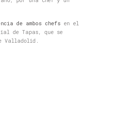
 año, por una chef y un
encia de ambos chefs
en el
ial de Tapas, que se
e Valladolid.