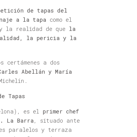
petición de tapas del
naje a la tapa
como el
 y la realidad de que
la
alidad, la pericia y la
os certámenes a dos
Carles Abellán y María
Michelín.
de Tapas
elona), es el
primer chef
s. La Barra
, situado ante
es paralelos y terraza