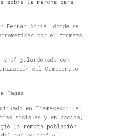
as sobre la marcha para
or Ferrán Adriá, donde se
mprometidas con el formato
o chef galardonado con
anización del Campeonato
de Tapas
situado en Tramacastilla,
cias sociales y en cocina,
ligió la
remota población
del que es chef y