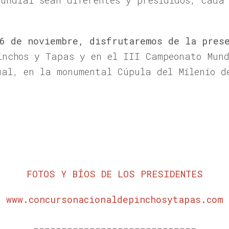
mundial sean diferentes y presididos, cada
6 de noviembre, disfrutaremos de la pres
inchos y Tapas y en el III Campeonato Mund
ual, en la monumental Cúpula del Milenio d
FOTOS Y BÍOS DE LOS PRESIDENTES
www.concursonacionaldepinchosytapas.com
_____________________________