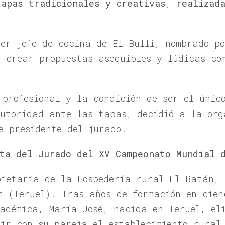
tapas tradicionales y creativas
,
realizad
mer jefe de cocina de El Bulli, nombrado p
a crear propuestas asequibles y lúdicas co
 profesional y la condición de ser el únic
autoridad ante las tapas, decidió a la org
e presidente del jurado.
ta del Jurado del XV Campeonato Mundial 
pietaria de la Hospedería rural El Batán, 
n (Teruel). Tras años de formación en cien
adémica, María José, nacida en Teruel, e
r con su pareja el establecimiento rural 