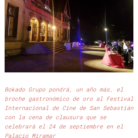
Bokado Grupo pondrá, un año más, el
broche gastronómico de oro
al Festival
Internacional de Cine de San Sebastián
con la cena de clausura que se
celebrará el 24 de septiembre en el
Palacio Miramar