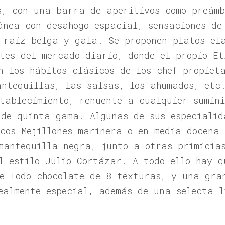
s, con una barra de aperitivos como preámb
ánea con desahogo espacial, sensaciones de
 raíz belga y gala. Se proponen platos el
ntes del mercado diario, donde el propio E
n los hábitos clásicos de los chef-propiet
antequillas, las salsas, los ahumados, etc
stablecimiento, renuente a cualquier sumini
 de quinta gama. Algunas de sus especialid
icos Mejillones marinera o en media docena
mantequilla negra, junto a otras primicias
l estilo Julio Cortázar. A todo ello hay q
le Todo chocolate de 8 texturas, y una gra
ealmente especial, además de una selecta l