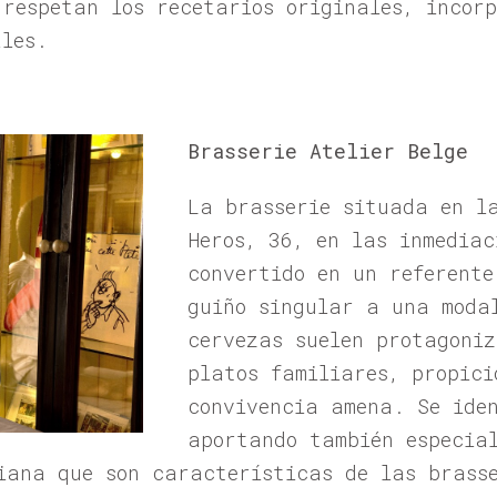
 respetan los recetarios originales, incor
ales.
Brasserie Atelier Belge
La brasserie situada en l
Heros, 36, en las inmediac
convertido en un referent
guiño singular a una moda
cervezas suelen protagoni
platos familiares, propici
convivencia amena. Se ide
aportando también especia
iana que son características de las brass