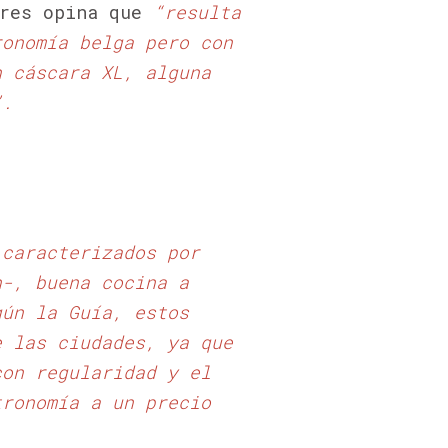
res opina que
“resulta
ronomía belga pero con
n cáscara XL, alguna
”.
caracterizados por
n-, buena cocina a
gún la Guía, estos
e las ciudades, ya que
con regularidad y el
tronomía a un precio