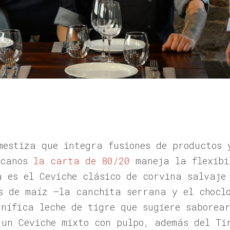
mestiza que integra fusiones de productos 
icanos
la carta de 80/20
maneja la flexibi
a es el Ceviche clásico de corvina salvaje
s de maíz –la canchita serrana y el choclo
nífica leche de tigre que sugiere saborea
 un Ceviche mixto con pulpo, además del Ti