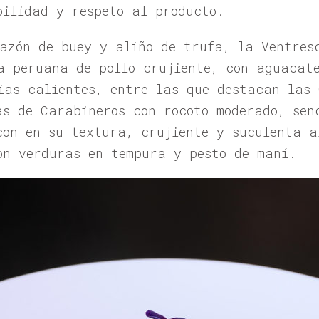
bilidad y respeto al producto.
azón de buey y aliño de trufa, la Ventres
a peruana de pollo crujiente, con aguacat
ias calientes, entre las que destacan las 
as de Carabineros con rocoto moderado, sen
con en su textura, crujiente y suculenta a
on verduras en tempura y pesto de maní.